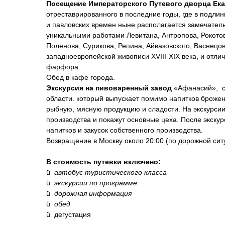
Посещение Императорского Путевого дворца Ека
отреставрированного в последние годы, где в подли
и павловских времен ныне располагается замечатель
уникальными работами Левитана, Антропова, Рокотов
Поленова, Сурикова, Репина, Айвазовского, Васнецо
западноевропейской живописи XVIII-XIX века, и отли
фарфора.
Обед в кафе города.
Экскурсия на пивоваренный завод
«Афанасий», с
области. который выпускает помимо напитков броже
рыбную, мясную продукцию и сладости.
На экскурсии
производства и покажут основные цеха. После экскур
напитков и закусок собственного производства.
Возвращение в Москву около 20:00 (по дорожной сит
В стоимость путевки включено:
ü
автобус туристического класса
ü
экскурсии по программе
ü
дорожная информация
ü
обед
ü дегустация