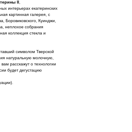
терины II
,
нных интерьерах екатеринских
ная картинная галерея, с
а, Боровиковского, Куинджи,
ва, неплохое собрания
чная коллекция стекла и
тавший символом Тверской
ния натуральную молочную,
 вам расскажут о технологии
сии будет дегустацию
уации).