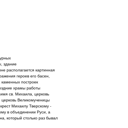
турных
ы, здание
ыне располагается картинная
ажения героев его басен,
 каменных построек
поздние храмы работы
 имя св. Михаила, церковь
, церковь Великомученицы
крест Михаилу Тверскому -
ому в объединении Руси, а
а, который столько раз бывал