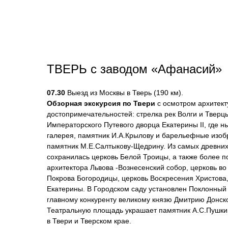
ТВЕРЬ с заводом «Афанасий»
07.30
Выезд из Москвы в Тверь (190 км).
Обзорная экскурсия по Твери
с осмотром архитек
достопримечательностей: стрелка рек Волги и Тверц
Императорского Путевого дворца Екатерины II, где н
галерея, памятник И.А.Крылову и барельефные изобр
памятник М.Е.Салтыкову-Щедрину. Из самых древних
сохранилась церковь Белой Троицы, а также более 
архитектора Львова -Вознесенский собор, церковь во
Покрова Богородицы, церковь Воскресения Христова
Екатерины. В Городском саду установлен Поклонный 
главному конкуренту великому князю Дмитрию Донск
Театральную площадь украшает памятник А.С.Пушкин
в Твери и Тверском крае.