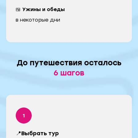
🍱 Ужины и обеды
в некоторые дни
Я даю
согласие на обработку персональных
данных
в соответствии с
политикой
конфиденциальности
Отправить
До путешествия осталось
6
шагов
📍Выбрать тур