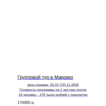
Групповой тур в Марокко
даты поездки: 16-22 (23).11.2026
Стоимость программы на 1 чел при группе
14 человек – 170 тысяч рублей с перелетом
170000
р.