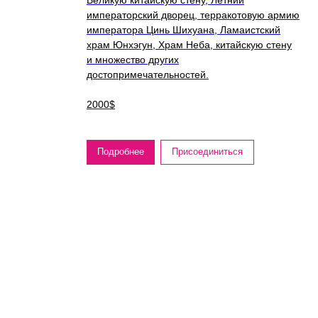
Великую китайскую стену, Летний
императорский дворец, терракотовую армию
императора Цинь Шихуана, Ламаистский
храм Юнхэгун, Храм Неба, китайскую стену
и множество других
достопримечательностей.
2000$
Подробнее
Присоединиться