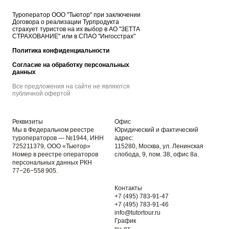
Туроператор ООО "Тьютор" при заключении
Договора о реализации Турпродукта
страхует туристов на их выбор в АО "ЗЕТТА
СТРАХОВАНИЕ" или в СПАО "Ингосстрах"
Политика конфиденциальности
Согласие на обработку персональных
данных
Все предложения на сайте не являются
публичной офертой
Реквизиты
Офис
Мы в Федеральном реестре
Юридический и фактический
туроператоров — №1944, ИНН
адрес:
725211379, ООО «Тьютор»
115280, Москва, ул. Ленинская
Номер в реестре операторов
слобода, 9, пом. 38, офис 8а.
персональных данных РКН
77−26−558 905.
Контакты
+7 (495) 783-91-47
+7 (495) 783-91-46
info@tutortour.ru
График