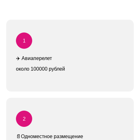
✈️ Авиаперелет
около 100000 рублей
Организуем для вас
тур мечты
📄Одноместное размещение