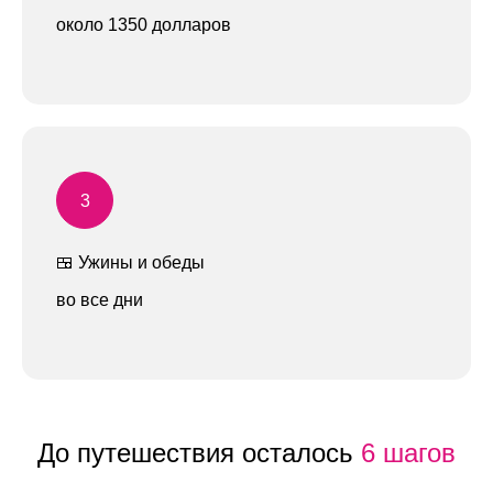
и вернем назад в целости
около 1350 долларов
и сохранности
🍱 Ужины и обеды
Я даю
согласие на обработку персональных данных
в
соответствии с
политикой конфиденциальности
во все дни
Отправить
До путешествия осталось
6
шагов